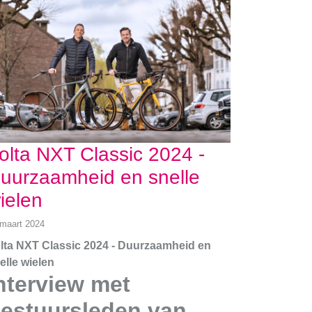
olta NXT Classic 2024 -
uurzaamheid en snelle
ielen
 maart 2024
lta NXT Classic 2024 - Duurzaamheid en
elle wielen
nterview met
estuursleden van