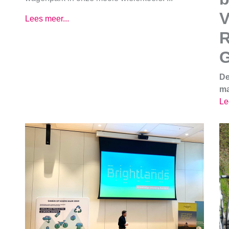
V
Lees meer...
R
G
De
ma
Le