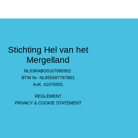
Stichting Hel van het
m
Mergelland
NL03RABO0167885952
BTW Nr: NL855587787B01
KvK: 41076931
REGLEMENT
PRIVACY & COOKIE STATEMENT