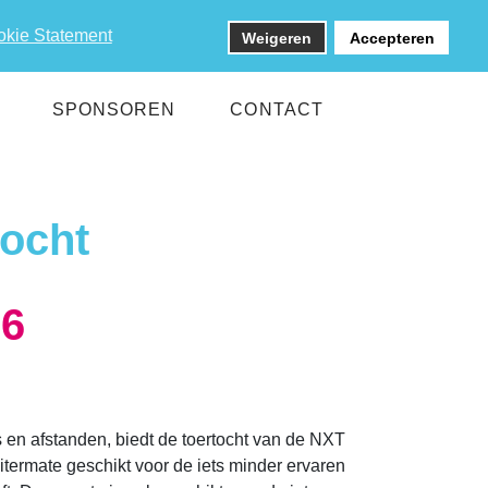
okie Statement
Weigeren
Accepteren
SPONSOREN
CONTACT
tocht
26
.
s en afstanden, biedt de toertocht van de NXT
 uitermate geschikt voor de iets minder ervaren