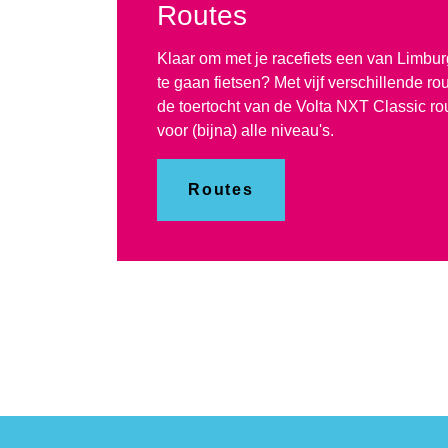
Routes
Klaar om met je racefiets een van Limbur
te gaan fietsen? Met vijf verschillende ro
de toertocht van de Volta NXT Classic rou
voor (bijna) alle niveau's.
Routes