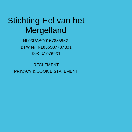
Stichting Hel van het
m
Mergelland
NL03RABO0167885952
BTW Nr: NL855587787B01
KvK: 41076931
REGLEMENT
PRIVACY & COOKIE STATEMENT