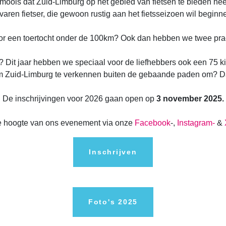
 moois dat Zuid-Limburg op het gebied van fietsen te bieden hee
varen fietser, die gewoon rustig aan het fietsseizoen wil beginn
 voor een toertocht onder de 100km? Ook dan hebben we twee prac
? Dit jaar hebben we speciaal voor de liefhebbers ook een 75 k
e om Zuid-Limburg te verkennen buiten de gebaande paden om? D
De inschrijvingen voor 2026 gaan open op
3 november 2025.
de hoogte van ons evenement via onze
Facebook
-,
Instagram-
&
Inschrijven
Foto's 2025