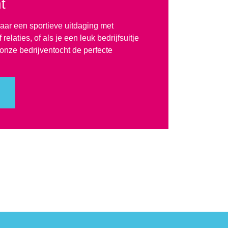
t
naar een sportieve uitdaging met
relaties, of als je een leuk bedrijfsuitje
 onze bedrijventocht de perfecte