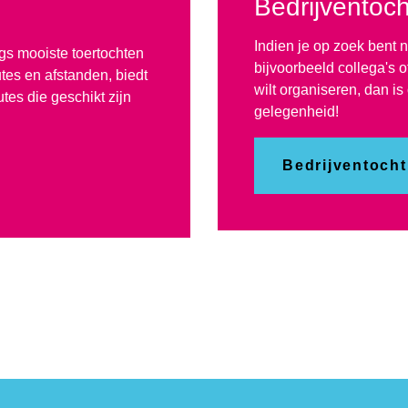
Bedrijventoch
Indien je op zoek bent 
gs mooiste toertochten
bijvoorbeeld collega's of 
utes en afstanden, biedt
wilt organiseren, dan is
tes die geschikt zijn
gelegenheid!
Bedrijventocht