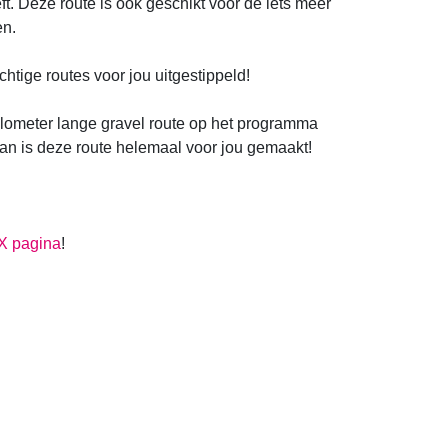
ft. Deze route is ook geschikt voor de iets meer
en.
htige routes voor jou uitgestippeld!
ilometer lange gravel route op het programma
an is deze route helemaal voor jou gemaakt!
X pagina
!