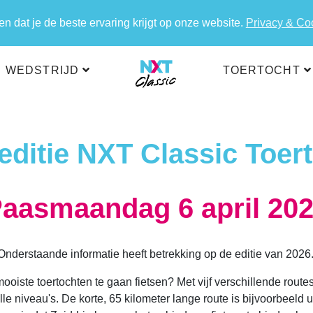
 dat je de beste ervaring krijgt op onze website.
Privacy & Co
WEDSTRIJD
TOERTOCHT
editie NXT Classic Toer
aasmaandag 6 april 20
Onderstaande informatie heeft betrekking op de editie van 2026
ooiste toertochten te gaan fietsen? Met vijf verschillende route
alle niveau's. De korte, 65 kilometer lange route is bijvoorbeeld