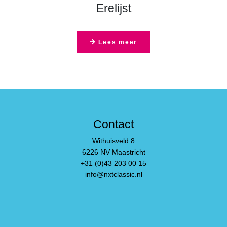
list-
Erelijst
alt
Lees meer
Contact
Withuisveld 8
6226 NV Maastricht
+31 (0)43 203 00 15
info@nxtclassic.nl