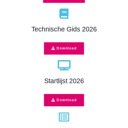
fas
fa-
book
Technische Gids 2026
Download
fas
fa-
tv
Startlijst 2026
Download
far
fa-