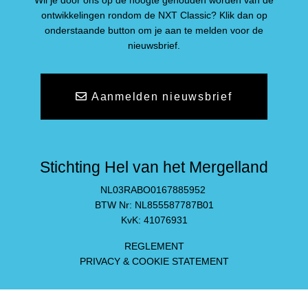
Wil je door ons op de hoogte gehouden worden van de
ontwikkelingen rondom de NXT Classic? Klik dan op
onderstaande button om je aan te melden voor de
nieuwsbrief.
Aanmelden nieuwsbrief
Stichting Hel van het Mergelland
NL03RABO0167885952
BTW Nr: NL855587787B01
KvK: 41076931
REGLEMENT
PRIVACY & COOKIE STATEMENT