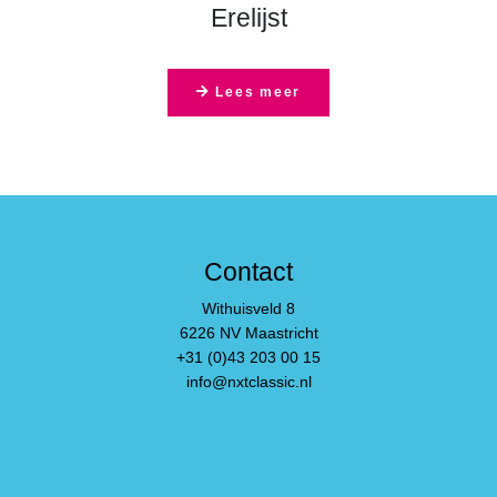
list-
Erelijst
alt
Lees meer
Contact
Withuisveld 8
6226 NV Maastricht
+31 (0)43 203 00 15
info@nxtclassic.nl