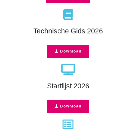
fas
fa-
book
Technische Gids 2026
Download
fas
fa-
tv
Startlijst 2026
Download
far
fa-