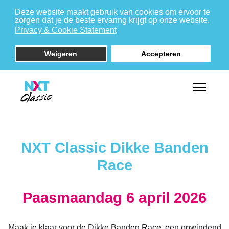
Deze website maakt gebruik van cookies om ervoor te
zorgen dat je de beste ervaring krijgt op onze website.
Privacy & Cookie Statement
Weigeren
Accepteren
NXT Classic Dikke Banden
Race
Paasmaandag 6 april 2026
Maak je klaar voor de Dikke Banden Race, een opwindend