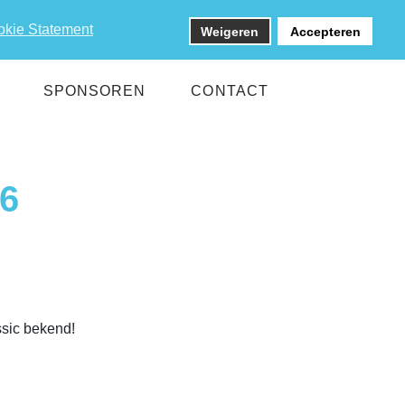
okie Statement
Weigeren
Accepteren
SPONSOREN
CONTACT
6
ssic bekend!