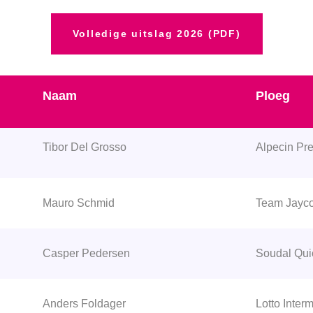
Volledige uitslag 2026 (PDF)
Naam
Ploeg
Tibor Del Grosso
Alpecin Pr
Mauro Schmid
Team Jayco
Casper Pedersen
Soudal Qui
Anders Foldager
Lotto Inter