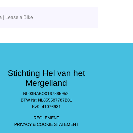
 | Lease a Bike
Stichting Hel van het
m
Mergelland
NL03RABO0167885952
BTW Nr: NL855587787B01
KvK: 41076931
REGLEMENT
PRIVACY & COOKIE STATEMENT