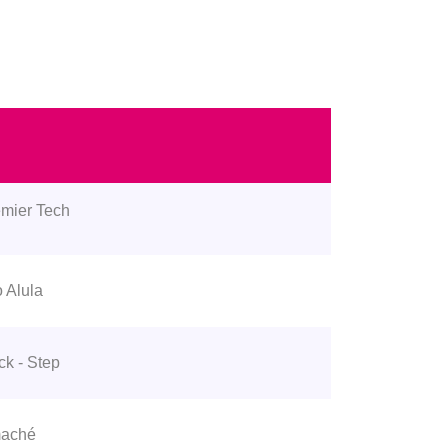
emier Tech
 Alula
ck - Step
maché